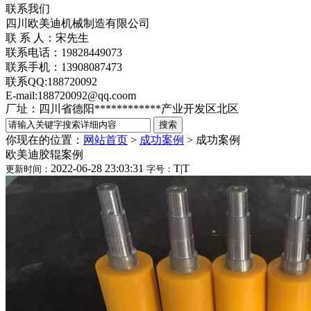
联系我们
四川欧美迪机械制造有限公司
联 系 人：宋先生
联系电话：19828449073
联系手机：13908087473
联系QQ:188720092
E-mail:188720092@qq.coom
厂址：四川省德阳************产业开发区北区
你现在的位置：
网站首页
>
成功案例
>
成功案例
欧美迪胶辊案例
2022-06-28 23:03:31
T
|
T
更新时间：
字号：